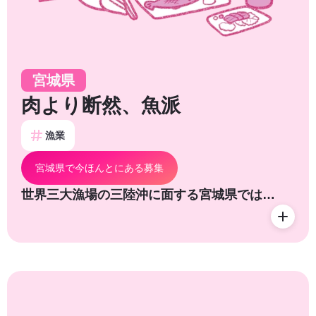
宮城県
肉より断然、魚派
漁業
宮城県で今ほんとにある募集
世界三大漁場の三陸沖に面する宮城県では…